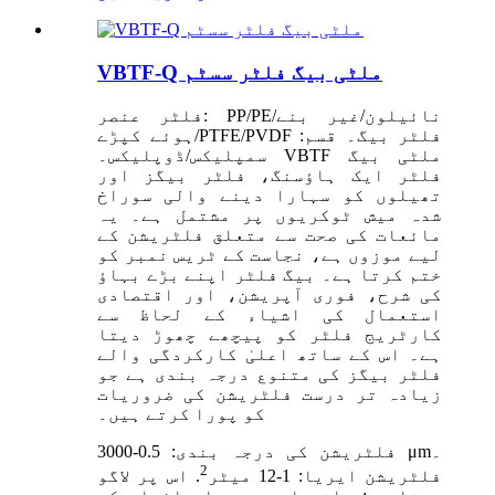
VBTF-Q ملٹی بیگ فلٹر سسٹم
فلٹر عنصر: PP/PE/نائیلون/غیر بنے
ہوئے کپڑے/PTFE/PVDF فلٹر بیگ۔ قسم:
سمپلیکس/ڈوپلیکس۔ VBTF ملٹی بیگ
فلٹر ایک ہاؤسنگ، فلٹر بیگز اور
تھیلوں کو سہارا دینے والی سوراخ
شدہ میش ٹوکریوں پر مشتمل ہے۔ یہ
مائعات کی صحت سے متعلق فلٹریشن کے
لیے موزوں ہے، نجاست کے ٹریس نمبر کو
ختم کرتا ہے۔ بیگ فلٹر اپنے بڑے بہاؤ
کی شرح، فوری آپریشن، اور اقتصادی
استعمال کی اشیاء کے لحاظ سے
کارٹریج فلٹر کو پیچھے چھوڑ دیتا
ہے۔ اس کے ساتھ اعلیٰ کارکردگی والے
فلٹر بیگز کی متنوع درجہ بندی ہے جو
زیادہ تر درست فلٹریشن کی ضروریات
کو پورا کرتے ہیں۔
فلٹریشن کی درجہ بندی: 0.5-3000 μm۔
2
فلٹریشن ایریا: 1-12 میٹر
. اس پر لاگو