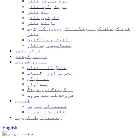
موم بتی کا فلٹر
پریشر لیف فلٹر
بیگ فلٹر
کارتوس فلٹر
باسکٹ فلٹر
خود کو صاف کرنے والا مائکروپورس کارتوس
فلٹر
ہائیڈرو سائکلون
مقناطیسی جداکار
فلٹر عنصر
ایپلی کیشنز
ہماری خدمات
ماڈل کا انتخاب
تجویز اور اقتباس
ادائیگی
پیداوار
پیکیجنگ اور شپنگ
فروخت کے بعد سروس
خبریں
کمپنی کی خبریں
فلٹریشن بصیرت
ہم سے رابطہ کریں۔
English