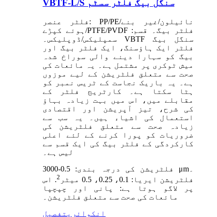
VBTF-L/S سنگل بیگ فلٹر سسٹم
فلٹر عنصر: PP/PE/نائیلون/غیر بنے
ہوئے کپڑے/PTFE/PVDF فلٹر بیگ۔ قسم:
سمپلیکس/ڈوپلیکس۔ VBTF سنگل بیگ
فلٹر ایک ہاؤسنگ، ایک فلٹر بیگ اور
بیگ کو سہارا دینے والی سوراخ شدہ
میش ٹوکری پر مشتمل ہے۔ یہ مائعات کی
صحت سے متعلق فلٹریشن کے لیے موزوں
ہے۔ یہ باریک نجاست کے ٹریس نمبر کو
ہٹا سکتا ہے۔ کارٹریج فلٹر کے
مقابلے میں، اس میں بہت زیادہ بہاؤ
کی شرح، تیز آپریشن اور اقتصادی
استعمال کی اشیاء ہیں۔ یہ سب سے
زیادہ صحت سے متعلق فلٹریشن کی
ضروریات کو پورا کرنے کے لئے اعلی
کارکردگی کے فلٹر بیگ کی ایک قسم سے
لیس ہے۔
فلٹریشن کی درجہ بندی: 0.5-3000 μm۔
2
فلٹریشن ایریا: 0.1، 0.25، 0.5 میٹر
. اس
پر لاگو ہوتا ہے: پانی اور چپچپا
مائعات کی صحت سے متعلق فلٹریشن۔
انکوائری
تفصیل