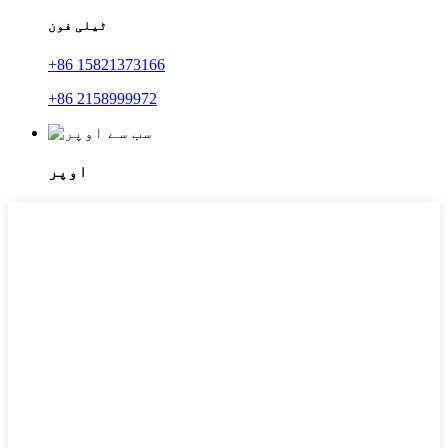
ٹیلی فون
+86 15821373166
+86 2158999972
اوپر