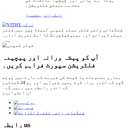
ہوتا ہے: پانی اور چپچپا مائعات کی
صحت سے متعلق فلٹریشن۔
انکوائری
تفصیل
شنگھائی وتھی فلٹر سسٹم کمپنی لمیٹڈ چین میں فلٹر
سسٹم ڈیزائن اور مینوفیکچرنگ کا ایک معروف ادارہ
ہے۔
آپ کو پیشہ ورانہ اور پیچیدہ
فلٹریشن سپورٹ فراہم کریں۔
ہماری مصنوعات یا قیمت کی فہرست کے بارے میں پوچھ
گچھ کے لئے، براہ کرم ہمیں چھوڑیں اور ہم 24 گھنٹوں
کے اندر رابطے میں رہیں گے۔
اب انکوائری
us
رابطہ