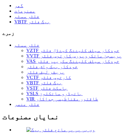
گھر
مصنوعات
فلٹر سسٹم
VBTF بیگ فلٹر
زمرے
فلٹر سسٹم
VZTF خودکار سیلف کلیننگ کینڈل فلٹر
VVTF پریسجن مائکروپورس کارتوس فلٹر
VAS خودکار سیلف کلیننگ سکریپر فلٹر
خودکار بیک واش فلٹر
پریشر لیف فلٹر
VCTF کارتوس فلٹر
VBTF بیگ فلٹر
VSTF باسکٹ فلٹر
VSLS ہائیڈرو سائکلون
VIR طاقتور مقناطیسی جداکار
فلٹر عنصر
نمایاں مصنوعات