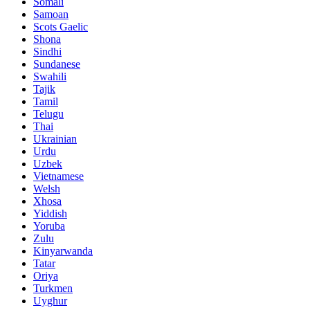
Somali
Samoan
Scots Gaelic
Shona
Sindhi
Sundanese
Swahili
Tajik
Tamil
Telugu
Thai
Ukrainian
Urdu
Uzbek
Vietnamese
Welsh
Xhosa
Yiddish
Yoruba
Zulu
Kinyarwanda
Tatar
Oriya
Turkmen
Uyghur