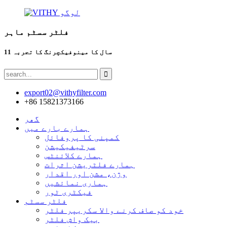
فلٹر سسٹم ماہر
11 سال کا مینوفیکچرنگ کا تجربہ
export02@vithyfilter.com
+86 15821373166
گھر
ہمارے بارے میں
کمپنی کا پروفائل
سرٹیفیکیشن
ہمارے کلائنٹس
ہمارے فلٹریشن اثرات
وژن، مشن اور اقدار
ہماری نمائشیں
فیکٹری ٹور
فلٹر سسٹم
خود کو صاف کرنے والا سکریپر فلٹر
بیک واش فلٹر