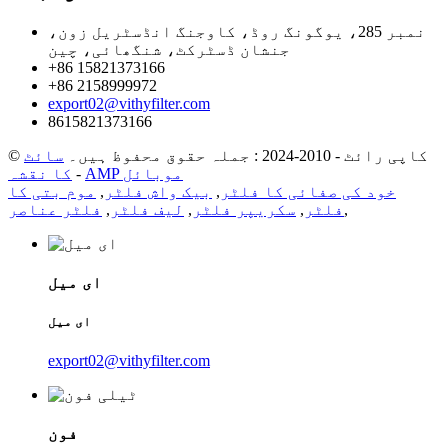
نمبر 285، یوگونگ روڈ، کاوجنگ انڈسٹریل زون،
جنشان ڈسٹرکٹ، شنگھائی، چین
+86 15821373166
+86 2158999972
export02@vithyfilter.com
8615821373166
© کاپی رائٹ - 2010-2024 : جملہ حقوق محفوظ ہیں۔
سائٹ
AMP موبائل
-
کا نقشہ
خود کی صفائی کا فلٹر
,
بیک واش فلٹر
,
موم بتی کا
,
فلٹر
,
سکریپر فلٹر
,
لیف فلٹر
,
فلٹر عناصر
ای میل
ای میل
export02@vithyfilter.com
فون