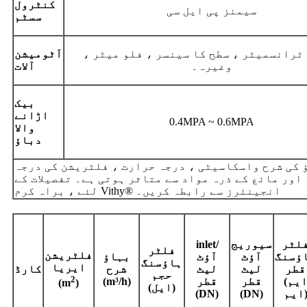
کنٹرول
سیمنز پی ایل سی
سسٹم
ٹرانسمیٹر ، سطح کا سینسر ، فلو میٹر ،
آٹومیشن
وغیرہ۔
آلات
بیک
اڑانے
0.4MPA ~ 0.6MPA
والا
دباؤ
 کی شرح واسکاسیٹی ، درجہ حرارت ، فلٹریشن کی درجہ
 اور مائع کے ذرہ مواد سے متاثر ہوتی ہے۔ تفصیلات کے
لئے ، براہ کرم Vithy® انجینئرز سے رابطہ کریں۔
لٹر
سیوریج
inlet/
فلٹر
فلٹریشن
ؤسنگ
آؤٹ
آؤٹ
بہاؤ
ہاؤسنگ
ایریا
قطر
لیٹ
لیٹ
شرح
کارڈ
حجم
2
(ایم
قطر
قطر
(m³/h)
(m
)
(ایل)
یم)
(DN)
(DN)