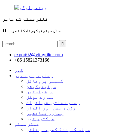
فلٹر سسٹم کے ماہر
11 سال مینوفیکچرنگ کا تجربہ
export02@vithyfilter.com
+86 15821373166
گھر
ہمارے بارے میں
کمپنی پروفائل
سرٹیفیکیشن
درخواستیں
ہمارے مؤکل
ہمارے فلٹریشن اثرات
وژن ، مشن اور اقدار
ہماری نمائشیں
فیکٹری ٹور
فلٹر سسٹم
سیلف کلیننگ کھرچنی فلٹر