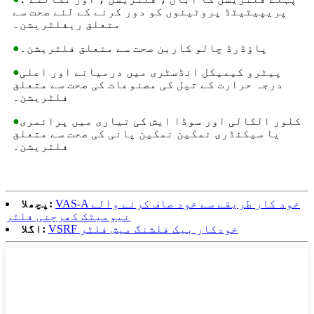
پریپیٹیٹڈ پروٹینوں کو دور کرنے کے لئے صحت سے
متعلق ریفلٹریشن۔
پاؤڈرڈ چالو کاربن صحت سے متعلق فلٹریشن۔
●
پیٹرو کیمیکل انڈسٹری میں درمیانے اور اعلی
●
درجہ حرارت کے تیل کی مصنوعات کی صحت سے متعلق
فلٹریشن۔
کلور الکالی اور سوڈا ایش کی تیاری میں پرائمری
●
یا سیکنڈری نمکین نمکین پانی کی صحت سے متعلق
فلٹریشن۔
VAS-A خود کار طریقے سے خود صاف کرنے والے
پچھلا:
نیومیٹک کھرچنی فلٹر
VSRF خودکار بیک فلشنگ میش فلٹر
اگلا: