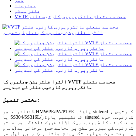
گھر
مصنوعات
فلٹر سسٹم
VVTF صحت سے متعلق مائکروپورس کارتوس فلٹر
الٹرا فلٹریشن جھلیوں کا VVTF صحت سے متعلق
مائکروپورس کارتوس فلٹر کی تبدیلی
مختصر تفصیل:
فلٹر عنصر: UHMWPE/PA/PTFE پاؤڈر sintered کارتوس ،
یا SS304/SS316L/ٹائٹینیم پاؤڈر sintered کارتوس۔ خود
صاف کرنے کا طریقہ: بیک اڑانے/بیک فلشنگ۔ جب فلٹر
کارتوس کی بیرونی سطح پر نجاست جمع ہوجاتی ہے (دباؤ
یا وقت سیٹ ویلیو تک پہنچ جاتا ہے) ، پی ایل سی