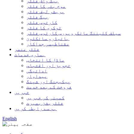
بیک واش فلٹر
موم بتی کا فلٹر
پریشر لیف فلٹر
بیگ فلٹر
کارتوس فلٹر
ٹوکری کا فلٹر
سیلف کلیننگ مائکروپورس کارتوس فلٹر
ہائیڈرو سائکلون
مقناطیسی جداکار
فلٹر عنصر
ہماری خدمات
ماڈل کا انتخاب
تجویز اور اقتباس
ادائیگی
پیداوار
پیکیجنگ اور شپنگ
فروخت کے بعد خدمت
خبریں
کمپنی کی خبریں
فلٹریشن بصیرت
ہم سے رابطہ کریں
English