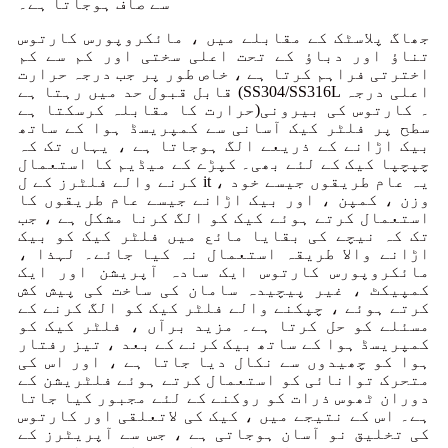
سے صاف ہوجاتا ہے۔
جھاگ پلاسٹک کے مقابلے میں ، مائکروپورس کارتوس
تناؤ اور دباؤ کے تحت اعلی سختی اور کم سے کم
اخترتی فراہم کرتا ہے ، خاص طور پر جب درجہ حرارت
قابل قبول حد میں رہتا ہے (SS304/SS316L اعلی درجہ
حرارت کا مقابلہ کرسکتا ہے)۔ کارتوس کی بیرونی
سطح پر فلٹر کیک آسانی سے کمپریسڈ ہوا کے ساتھ
بیک اڑانے کے ذریعے الگ ہوجاتا ہے ، یہاں تک کہ
چپچپا کیک کے لئے بھی۔ کپڑے کے میڈیم کا استعمال
کرنے والے فلٹرز کے ل it ، یہ عام طریقوں جیسے خود
وزن ، کمپن ، اور بیک اڑانے جیسے عام طریقوں کا
استعمال کرتے ہوئے کیک کو الگ کرنا مشکل ہے ، جب
تک کہ نیچے کی بقایا مائع میں فلٹر کیک کو بیک
اڑانے والا طریقہ استعمال نہ کیا جائے۔ لہذا ،
مائکروپورس کارتوس ایک سادہ آپریشن اور ایک
کمپیکٹ ، غیر پیچیدہ سامان کی ساخت کی پیش کش
کرتے ہوئے ، چپکنے والے فلٹر کیک کو الگ کرنے کے
مسئلے کو حل کرتا ہے۔ مزید برآں ، فلٹر کیک کو
کمپریسڈ ہوا کے ساتھ بیک کرنے کے بعد ، تیز رفتار
ہوا کو چھیدوں سے نکال دیا جاتا ہے ، اور اس کی
متحرک توانائی کو استعمال کرتے ہوئے فلٹریشن کے
دوران ٹھوس ذرات کو روکنے کے لئے مجبور کیا جاتا
ہے۔ اس کے نتیجے میں ، کیک کی لاتعلقی اور کارتوس
کی تخلیق نو آسان ہوجاتی ہے ، جس سے آپریٹرز کے