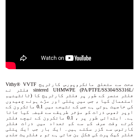
Vithy® VVTF صحت سے متعلق مائکروپورس کارٹریج
فلٹر نے sintered UHMWPE (PA/PTFE/SS304/SS316L/
ٹائٹینیم) فلٹر عنصر کے طور پر فلٹر کارٹریج کا
استعمال کیا ، جس میں پتلی اور مڑے ہوئے چھیدوں
کی خاصیت ہوتی ہے جس کے نتیجے میں 0.1 مائکرون کے
اوپر ٹھوس ذرات کو مؤثر طریقے سے قبضہ کیا جاتا
ہے۔ ابتدائی طور پر ، 0.1 مائکرون کے نیچے فلٹر
کرتے وقت صرف کم سے کم تعداد میں ذرات فلٹر
کارتوس سے گزر سکتے ہیں۔ ایک بار جب ایک پتلی
فلٹر کیک پرت کی شکل بن جاتی ہے تو ، فلٹریٹ جلدی