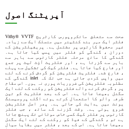
آپریٹنگ اصول
Vithy® VVTF صحت سے متعلق مائکروپورس کارٹریج
فلٹر ایک مہر بند کنٹینر میں منسلک ایک سے زیادہ
غیر محفوظ کارتوس پر مشتمل ہے۔ پریفیلٹریشن کے
دوران ، گندگی کو فلٹر میں پمپ کیا جاتا ہے۔
گندگی کا مائع مرحلہ فلٹر کارتوس سے باہر سے
باہر سے گزرتا ہے ، اور فلٹریٹ آؤٹ لیٹ پر جمع
اور فارغ کیا جاتا ہے۔ فلٹر کیک کی تشکیل سے پہلے
، فارغ شدہ فلٹریٹ فلٹریشن کو گردش کرنے کے لئے
گندگی کے inlet میں واپس کردی جاتی ہے جب تک کہ
مطلوبہ فلٹریشن کی ضروریات پوری نہ ہوں۔ اس مقام
پر ، گردش کرنے والے فلٹریشن کو روکنے کے لئے ایک
سگنل بھیجا جاتا ہے۔ اس کے بعد فلٹریٹ کو تین
طرفہ والو کا استعمال کرتے ہوئے اگلے پروسیسنگ
یونٹ میں ہدایت کی جاتی ہے۔ پھر اصل فلٹریشن
شروع ہوتی ہے۔ وقت گزرنے کے ساتھ ، جب فلٹر
کارتوس پر فلٹر کیک کسی خاص موٹائی تک پہنچ جاتا
ہے تو ، گندگی کے فیڈ کو روکنے کے لئے ایک سگنل
بھیجا جاتا ہے۔ اس کے بعد ، فلٹر میں بقایا سیال