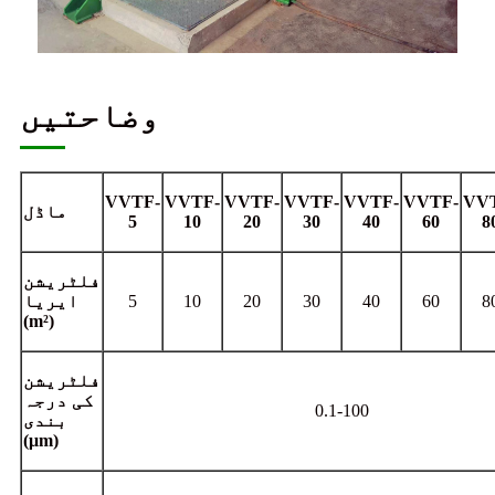
وضاحتیں
VVTF-
VVTF-
VVTF-
VVTF-
VVTF-
VVTF-
VV
ماڈل
5
10
20
30
40
60
8
فلٹریشن
8
60
40
30
20
10
5
ایریا
(m²)
فلٹریشن
کی درجہ
0.1-100
بندی
(μm)