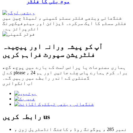
موم بتی کا فلٹر
شنگھائی ویتھی فلٹر سسٹم کمپنی ، لمیٹڈ چین میں
فلٹر سسٹم کا ایک سرکردہ ڈیزائن اور مینوفیکچرنگ
انٹرپرائز ہے۔
آپ کو پیشہ ورانہ اور پیچیدہ
فلٹریشن سپورٹ فراہم کریں
ہماری مصنوعات یا پرائس لسٹ کے بارے میں پوچھ گچھ
کے ل please ، براہ کرم ہمارے پاس چلے جائیں اور ہم 24
گھنٹوں کے اندر رابطے میں رہیں گے۔
اب انکوائری
us
رابطہ کریں
نمبر 285 ، یوگونگ روڈ ، کاجنگ انڈسٹریل زون ،