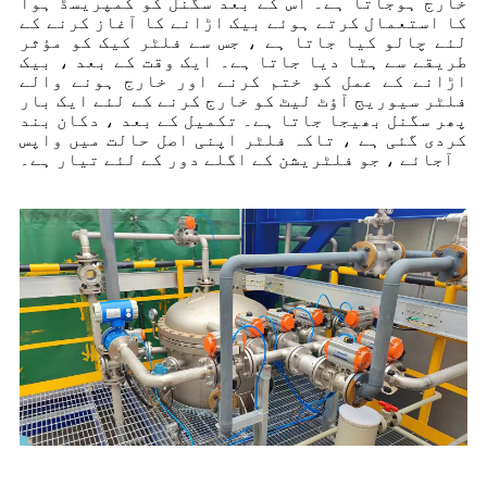
خارج ہوجاتا ہے۔ اس کے بعد سگنل کو کمپریسڈ ہوا
کا استعمال کرتے ہوئے بیک اڑانے کا آغاز کرنے کے
لئے چالو کیا جاتا ہے ، جس سے فلٹر کیک کو مؤثر
طریقے سے ہٹا دیا جاتا ہے۔ ایک وقت کے بعد ، بیک
اڑانے کے عمل کو ختم کرنے اور خارج ہونے والے
فلٹر سیوریج آؤٹ لیٹ کو خارج کرنے کے لئے ایک بار
پھر سگنل بھیجا جاتا ہے۔ تکمیل کے بعد ، دکان بند
کردی گئی ہے ، تاکہ فلٹر اپنی اصل حالت میں واپس
آجائے ، جو فلٹریشن کے اگلے دور کے لئے تیار ہے۔