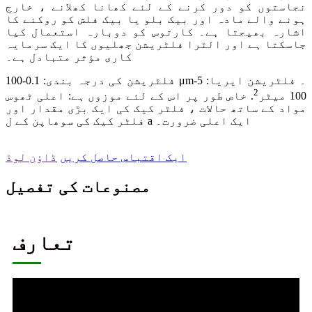
نجاستوں کو دور کرنے کے لئے کھانا کھلانے ، خارج
ہونے والے مادہ اور بیک بلو یا بیک فلش کو روکنے کا
اشارہ بھیجتا ہے۔ کارتوس کو دوبارہ استعمال کیا
جاسکتا ہے اور الٹرا فلٹریشن جھلیوں کا ایک سرمایہ
کاری مؤثر متبادل ہے۔
فلٹریشن کی درجہ بندی: 0.1-100 μm۔ فلٹریشن ایریا: 5-
2
100 میٹر
. خاص طور پر اس کے لئے موزوں ہے: اعلی ٹھوس
مواد کے ساتھ حالات ، فلٹر کیک کی ایک بڑی مقدار اور
فلٹر کیک کی سوھاپن کے ل a ایک اعلی ضرورت۔
ایک اقتباس حاصل کریں
ڈاؤن لوڈ
مصنوعات کی تفصیل
تعارف