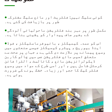
کوئی سلیگ نہیں: فلٹریٹ اور مائع سلیگ مشترکہ
●
طور پر بازیافت کی گئی ہے۔
مکمل طور پر مہر بند فلٹریشن ماحولیاتی آلودگی
●
کے بغیر صاف پیداوار کو یقینی بناتا ہے۔
اس کو عمدہ کیمیکلز ، بائیوفرماسٹیکلز ، فوڈ
●
اینڈ بیوریج ، پیٹرو کیمیکلز جیسی صنعتوں میں
وسیع پیمانے پر ملازمت دی گئی ہے ، جہاں پر صحت سے
متعلق ٹھوس مائع فلٹریشن جس میں چالو کاربن
ڈیکولرائزیشن مائع ، کاتالسٹ ، الٹرا فائن
کرسٹل شامل ہیں ، اور اسی طرح کے مواد میں وسیع
فلٹر کیک کا حجم اور زیادہ خشک ہونے کی ضرورت
ہوتی ہے۔