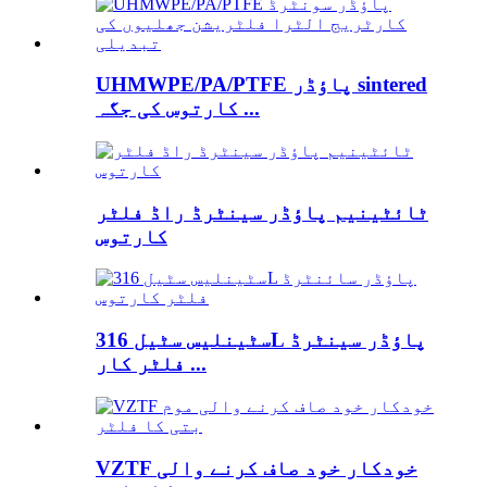
UHMWPE/PA/PTFE پاؤڈر sintered
کارتوس کی جگہ ...
ٹائٹینیم پاؤڈر سینٹرڈ راڈ فلٹر
کارتوس
سٹینلیس سٹیل 316L پاؤڈر سینٹرڈ
فلٹر کار ...
VZTF خودکار خود صاف کرنے والی