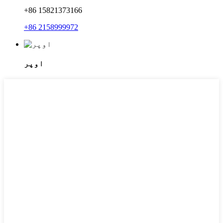
+86 15821373166
+86 2158999972
اوپر