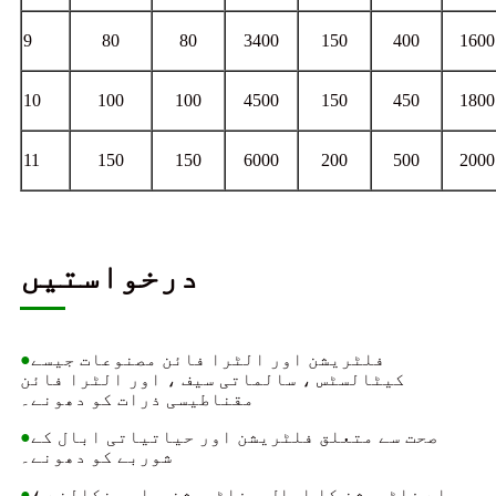
9
80
80
3400
150
400
1600
10
100
100
4500
150
450
1800
11
150
150
6000
200
500
2000
درخواستیں
فلٹریشن اور الٹرا فائن مصنوعات جیسے
●
کیٹالسٹس ، سالماتی سیف ، اور الٹرا فائن
مقناطیسی ذرات کو دھونے۔
صحت سے متعلق فلٹریشن اور حیاتیاتی ابال کے
●
شوربے کو دھونے۔
پہلے فلٹریشن کا ابال ، فلٹریشن ، اور نکالنے ؛
●