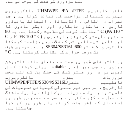
لئے مزدوری کی شدت کم ہوجاتی ہے۔
مائکروپورس UHMWPE /PA /PTFE فلٹر کارٹریج
بہترین کیمیائی مزاحمت کی نمائش کرتا ہے ، جو
تیزاب ، الکالی ، الڈیہائڈ ، الیفاٹک ہائیڈرو
کاربن ، تابکار تابکاری اور دیگر مادوں کا
مقابلہ کرنے کی صلاحیت رکھتا ہے۔ یہ 80 ° C (PA 110 °
C ، PTFE 160 ° C) سے نیچے ایسٹر کیٹونز ، ایتھرس ،
اور نامیاتی سالوینٹس کے خلاف بھی مزاحمت کرسکتا
ہے۔ دوسری طرف ، SS304/SS316L کارتوس والا فلٹر 600
° C تک درجہ حرارت کا مقابلہ کرسکتا ہے۔
یہ فلٹر خاص طور پر صحت سے متعلق مائع فلٹریشن
ایپلی کیشنز کے ل suitable موزوں ہے جس میں اعلی
ٹھوس مواد اور فلٹر کیک کی خشک پن کے لئے سخت
ضروریات ہیں۔ مائکروپورس
UHMWPE/PTFE/SS304/SS316L/ٹائٹینیم فلٹر
کارٹریج ، جس میں غیر معمولی کیمیائی خصوصیات کی
خاصیت ہے ، ایک سے زیادہ بیک اڑانے یا بیک فلشنگ
کے عمل سے گزر سکتی ہے ، جس سے مجموعی طور پر
استعمال کے اخراجات کو نمایاں طور پر کم کیا
جاسکتا ہے۔