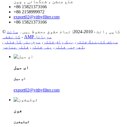
ضلع جنشن ، شنگھائی ، چین
+86 15821373166
+86 2158999972
export02@vithyfilter.com
+86 15821373166
© کاپی رائٹ - 2010-2024: تمام حقوق محفوظ ہیں۔
سائٹ
AMP موبائل
-
کا نقشہ
سیلف کلیننگ فلٹر
,
بیک واش فلٹر
,
موم بتی کا فلٹر
,
,
کھرچنی فلٹر
,
پتی فلٹر
,
فلٹر عناصر
ای میل
ای میل
export02@vithyfilter.com
فون
ٹیلیفون