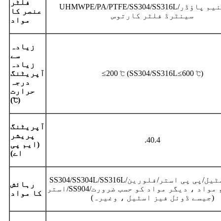
فلٹر
UHMWPE/PA/PTFE/SS304/SS316L/ٹائٹینیم پاؤڈر
عنصر کا
سینٹرڈ فلٹر کارتوس
مواد
زیادہ
سے
زیادہ
≤200 ℃ (SS304/SS316L≤600 ℃)
آپریٹنگ
درجہ
حرارت
(℃)
آپریٹنگ
پریشر
.40.4
(ایم پی
اے)
SS304/SS304L/SS316L/کاربن اسٹیل/پی پی استر/فلورین
رہائش
استر/SS904/ٹائٹینیم مواد ، دیگر مواد کو حسب ضرورت
کا مواد
(جیسے ڈوئل فیز اسٹیل ، وغیرہ)