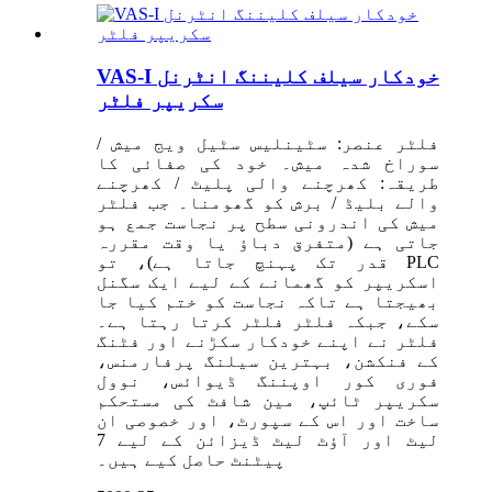
VAS-I خودکار سیلف کلیننگ انٹرنل
سکریپر فلٹر
فلٹر عنصر: سٹینلیس سٹیل ویج میش /
سوراخ شدہ میش۔ خود کی صفائی کا
طریقہ: کھرچنے والی پلیٹ / کھرچنے
والے بلیڈ / برش کو گھومنا۔ جب فلٹر
میش کی اندرونی سطح پر نجاست جمع ہو
جاتی ہے (متفرق دباؤ یا وقت مقررہ
قدر تک پہنچ جاتا ہے)، تو PLC
اسکریپر کو گھمانے کے لیے ایک سگنل
بھیجتا ہے تاکہ نجاست کو ختم کیا جا
سکے، جبکہ فلٹر فلٹر کرتا رہتا ہے۔
فلٹر نے اپنے خودکار سکڑنے اور فٹنگ
کے فنکشن، بہترین سیلنگ پرفارمنس،
فوری کور اوپننگ ڈیوائس، نوول
سکریپر ٹائپ، مین شافٹ کی مستحکم
ساخت اور اس کے سپورٹ، اور خصوصی ان
لیٹ اور آؤٹ لیٹ ڈیزائن کے لیے 7
پیٹنٹ حاصل کیے ہیں۔