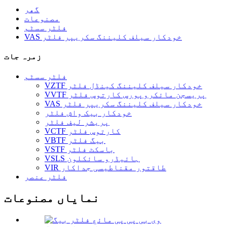
گھر
مصنوعات
فلٹر سسٹم
VAS خودکار سیلف کلیننگ سکریپر فلٹر
زمرہ جات
فلٹر سسٹم
VZTF خودکار سیلف کلیننگ کینڈل فلٹر
VVTF پریسجن مائکروپورس کارتوس فلٹر
VAS خودکار سیلف کلیننگ سکریپر فلٹر
خودکار بیک واش فلٹر
پریشر لیف فلٹر
VCTF کارتوس فلٹر
VBTF بیگ فلٹر
VSTF باسکٹ فلٹر
VSLS ہائیڈرو سائکلون
VIR طاقتور مقناطیسی جداکار
فلٹر عنصر
نمایاں مصنوعات