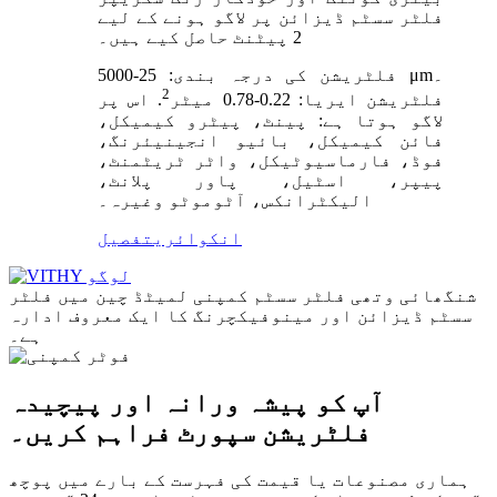
فلٹر سسٹم ڈیزائن پر لاگو ہونے کے لیے
2 پیٹنٹ حاصل کیے ہیں۔
فلٹریشن کی درجہ بندی: 25-5000 μm۔
2
فلٹریشن ایریا: 0.22-0.78 میٹر
. اس پر
لاگو ہوتا ہے: پینٹ، پیٹرو کیمیکل،
فائن کیمیکل، بائیو انجینیئرنگ،
فوڈ، فارماسیوٹیکل، واٹر ٹریٹمنٹ،
پیپر، اسٹیل، پاور پلانٹ،
الیکٹرانکس، آٹوموٹو وغیرہ۔
انکوائری
تفصیل
شنگھائی وتھی فلٹر سسٹم کمپنی لمیٹڈ چین میں فلٹر
سسٹم ڈیزائن اور مینوفیکچرنگ کا ایک معروف ادارہ
ہے۔
آپ کو پیشہ ورانہ اور پیچیدہ
فلٹریشن سپورٹ فراہم کریں۔
ہماری مصنوعات یا قیمت کی فہرست کے بارے میں پوچھ