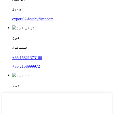
ای میل
export02@vithyfilter.com
فون
ٹیلی فون
+86 15821373166
+86 2158999972
اوپر