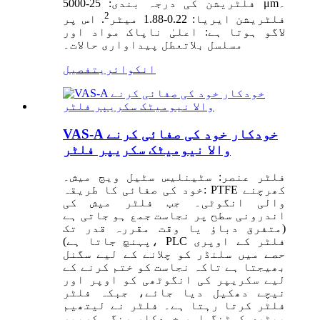
فلٹریشن کی درجہ بندی: 25-5000 μm۔
2
فلٹریشن ایریا: 0.22-1.88 میٹر
. اس پر
لاگو ہوتا ہے: اعلیٰ ناپاک مواد اور
مسلسل بلاتعطل پیداواری حالات۔
انکوائری
تفصیل
VAS-A خودکار خود کی صفائی کرنے
والا نیومیٹک سکریپر فلٹر
فلٹر عنصر: سٹینلیس سٹیل ویج میش۔
خود کی صفائی کا طریقہ: PTFE کھرچنے
والی انگوٹی۔ جب فلٹر میش کی
اندرونی سطح پر نجاست جمع ہو جاتی ہے
(متفرق دباؤ یا وقت مقررہ قدر تک
پہنچ جاتا ہے)، PLC فلٹر کے اوپری
حصے میں سلنڈر کو چلانے کے لیے سگنل
بھیجتا ہے تاکہ نجاست کو ختم کرنے کے
لیے سکریپر کی انگوٹھی کو اوپر اور
نیچے دھکیل دیا جائے، جبکہ فلٹر
فلٹر کرتا رہتا ہے۔ فلٹر نے لیتھیم
بیٹری کوٹنگ اور خودکار رنگ سکریپر