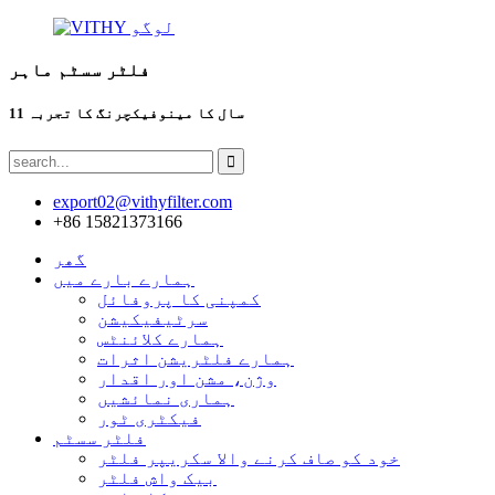
فلٹر سسٹم ماہر
11 سال کا مینوفیکچرنگ کا تجربہ
export02@vithyfilter.com
+86 15821373166
گھر
ہمارے بارے میں
کمپنی کا پروفائل
سرٹیفیکیشن
ہمارے کلائنٹس
ہمارے فلٹریشن اثرات
وژن، مشن اور اقدار
ہماری نمائشیں
فیکٹری ٹور
فلٹر سسٹم
خود کو صاف کرنے والا سکریپر فلٹر
بیک واش فلٹر