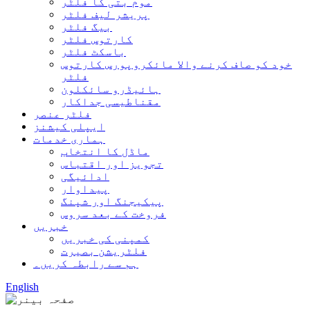
موم بتی کا فلٹر
پریشر لیف فلٹر
بیگ فلٹر
کارتوس فلٹر
باسکٹ فلٹر
خود کو صاف کرنے والا مائکروپورس کارتوس
فلٹر
ہائیڈرو سائکلون
مقناطیسی جداکار
فلٹر عنصر
ایپلی کیشنز
ہماری خدمات
ماڈل کا انتخاب
تجویز اور اقتباس
ادائیگی
پیداوار
پیکیجنگ اور شپنگ
فروخت کے بعد سروس
خبریں
کمپنی کی خبریں
فلٹریشن بصیرت
ہم سے رابطہ کریں۔
English