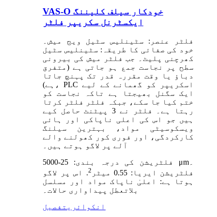
VAS-O خودکار سیلف کلیننگ
ایکسٹرنل سکریپر فلٹر
فلٹر عنصر: سٹینلیس سٹیل ویج میش۔
خود کی صفائی کا طریقہ: سٹینلیس سٹیل
کھرچنی پلیٹ۔ جب فلٹر میش کی بیرونی
سطح پر نجاست جمع ہو جاتی ہے (متفرق
دباؤ یا وقت مقررہ قدر تک پہنچ جاتا
ہے)، PLC اسکریپر کو گھمانے کے لیے
ایک سگنل بھیجتا ہے تاکہ نجاست کو
ختم کیا جا سکے، جبکہ فلٹر فلٹر کرتا
رہتا ہے۔ فلٹر نے 3 پیٹنٹ حاصل کیے
ہیں جو اس کی اعلی ناپاکی اور ہائی
ویسکوسیٹی مواد، بہترین سیلنگ
کارکردگی، اور فوری کور کھولنے والے
آلے پر لاگو ہوتے ہیں۔
فلٹریشن کی درجہ بندی: 25-5000 μm۔
2
فلٹریشن ایریا: 0.55 میٹر
. اس پر لاگو
ہوتا ہے: اعلیٰ ناپاک مواد اور مسلسل
بلاتعطل پیداواری حالات۔
انکوائری
تفصیل