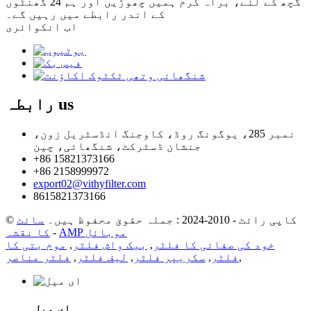
گچھ کے لئے، براہ کرم ہمیں چھوڑیں اور ہم 24 گھنٹوں
کے اندر رابطے میں رہیں گے۔
اب انکوائری
us
رابطہ
نمبر 285، یوگونگ روڈ، کاوجنگ انڈسٹریل زون،
جنشان ڈسٹرکٹ، شنگھائی، چین
+86 15821373166
+86 2158999972
export02@vithyfilter.com
8615821373166
© کاپی رائٹ - 2010-2024 : جملہ حقوق محفوظ ہیں۔
سائٹ
AMP موبائل
-
کا نقشہ
خود کی صفائی کا فلٹر
,
بیک واش فلٹر
,
موم بتی کا
,
فلٹر
,
سکریپر فلٹر
,
لیف فلٹر
,
فلٹر عناصر
ای میل