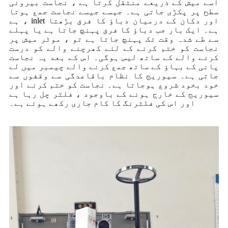
اسے میش کے ذریعے منتقل کرتا ہے ، نجاست بیرونی
سطح پر پکڑی جاتی ہے۔ جیسے جیسے نجاست جمع ہوتا
ہے ، inlet اور دکان کے درمیان دباؤ کا فرق بڑھتا
ہے۔ ایک بار جب دباؤ کا فرق پہنچ جاتا ہے یا پہلے
سے طے شدہ وقت تک پہنچ جاتا ہے تو ، موٹر میش پر
نجاست کو ختم کرنے کے لئے کھرچنے والے کو درست
کرنے والے کے ساتھ لیس ہوگی۔ اس کے بعد یہ نجاست
پانی کے بہاؤ کے ساتھ جمع کرنے والے چیمبر میں لے
جاتی ہے۔ سیوریج کا نظام باقاعدگی سے وقفوں سے
خود بخود شروع ہوجاتا ہے۔ نجاست کو ختم کرنے اور
سیوریج کے خارج ہونے کے باوجود ، فلٹر چل رہا ہے
اور اس کی فلٹرنگ کا کام جاری رکھے ہوئے ہے۔