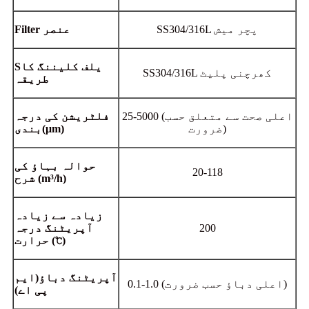
SS304/316L پچر میش
ilter عنصر
F
یلف کلیننگ کا
S
SS304/316L کھرچنی پلیٹ
طریقہ
25-5000 (اعلی صحت سے متعلق حسب
فلٹریشن کی درجہ
ضرورت)
μm)
(
بندی
حوالہ بہاؤ کی
20-118
(m³/h)
شرح
زیادہ سے زیادہ
200
آپریٹنگ درجہ
)
(℃
حرارت
آپریٹنگ
دباؤ
(ایم
0.1-1.0 (اعلی دباؤ حسب ضرورت)
پی اے)