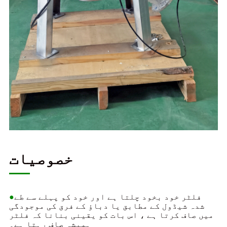
خصوصیات
فلٹر خود بخود چلتا ہے اور خود کو پہلے سے طے
●
شدہ شیڈول کے مطابق یا دباؤ کے فرق کی موجودگی
میں صاف کرتا ہے ، اس بات کو یقینی بنانا کہ فلٹر
ہمیشہ صاف رہتا ہے۔