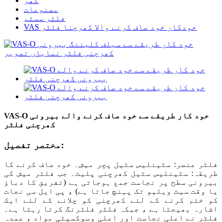
گھر
مصنوعات
فلٹر سسٹم
VAS خودکار خود صاف کرنے والا کھرچنا فلٹر
VAS-O خود کار طریقے سے خود صاف کرنے والے بیرونی
کھرچنی فلٹر
مختصر تفصیل:
فلٹر عنصر: سٹینلیس سٹیل پچر میش۔ خود صاف کرنے کا
طریقہ: سٹینلیس سٹیل کھرچنی پلیٹ۔ جب فلٹر میش کی
بیرونی سطح پر نجاست جمع ہوجاتی ہے (تفریق کا دباؤ
یا وقت سیٹ ویلیو تک پہنچ جاتا ہے) ، پی ایل سی نجات
کو ختم کرنے کے لئے کھرچنی کو چلانے کے لئے ایک
اشارہ بھیجتا ہے ، جبکہ فلٹر فلٹرنگ کرتا رہتا ہے۔
فلٹر نے اعلی نجاست اور اعلی وسوکسیٹی مواد ، عمدہ