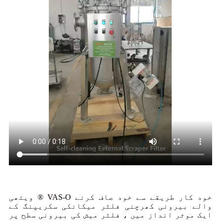
ویتھی ® VAS-O خود کار طریقے سے خود صاف کرنے
والے بیرونی کھرچنی فلٹر میکانکی سکریپنگ کے
ایک موثر انداز میں ، فلٹر میش کی بیرونی سطح پر