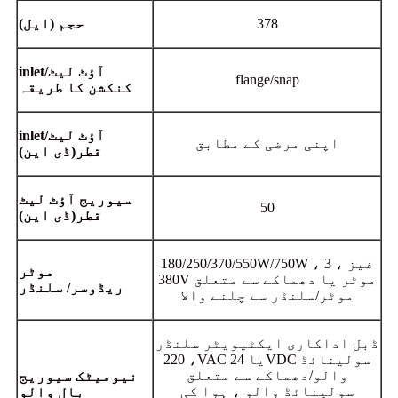
378
حجم
(ایل)
inlet/آؤٹ لیٹ
flange/snap
کنکشن کا طریقہ
inlet/آؤٹ لیٹ
اپنی مرضی کے مطابق
قطر
(
ڈی این)
سیوریج آؤٹ لیٹ
50
قطر
(
ڈی این)
180/250/370/550W/750W ، 3 فیز ،
موٹر
380V موٹر یا دھماکے سے متعلق
ریڈوسر
/
سلنڈر
موٹر/سلنڈر سے چلنے والا
ڈبل اداکاری ایکٹیویٹر سلنڈر
، 220VAC یا 24VDC سولینائڈ
والو/دھماکے سے متعلق
نیومیٹک سیوریج
سولینائڈ والو ، ہوا کی
بال والو