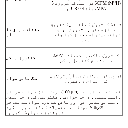
فراہمی کی ضرورت 5SCFM (M³/H)
， دباؤ 0.4-0.8MPA
تحفظ کنٹرول کے لئے ایک تفریق
دباؤ سوئچ یا تفریق دباؤ
مختلف دباؤ کا
ٹرانسمیٹر استعمال کیا جاتا
آلہ
ہے۔
220V کنٹرول باکس یا دھماکے
کنٹرول باکس
سے متعلق کنٹرول باکس
ای پی ڈی ایم/این بی آر/وٹون/پی
سگ ماہی مواد
ٹی ایف ای ، وغیرہ۔
نوٹ: بہاؤ کی شرح حوالہ (100 μm) کے لئے ہے۔ اور یہ
واسکاسیٹی ، درجہ حرارت ، فلٹریشن کی درجہ بندی
، صفائی ستھرائی اور مائع کے ذرہ مواد سے متاثر
ہوتا ہے۔ تفصیلات کے لئے ، براہ کرم Vithy®
انجینئرز سے رابطہ کریں۔