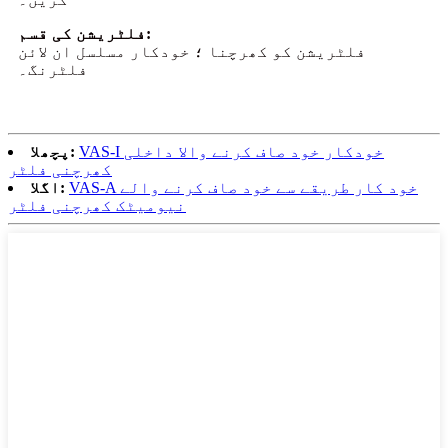
فلٹریشن کی قسم:
فلٹریشن کو کھرچنا ؛ خودکار مسلسل ان لائن
فلٹرنگ۔
VAS-I خودکار خود صاف کرنے والا داخلی
پچھلا:
کھرچنی فلٹر
VAS-A خود کار طریقے سے خود صاف کرنے والے
اگلا:
نیومیٹک کھرچنی فلٹر