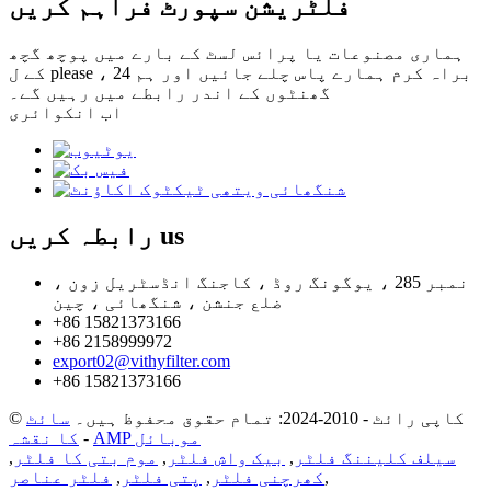
فلٹریشن سپورٹ فراہم کریں
ہماری مصنوعات یا پرائس لسٹ کے بارے میں پوچھ گچھ
کے ل please ، براہ کرم ہمارے پاس چلے جائیں اور ہم 24
گھنٹوں کے اندر رابطے میں رہیں گے۔
اب انکوائری
us
رابطہ کریں
نمبر 285 ، یوگونگ روڈ ، کاجنگ انڈسٹریل زون ،
ضلع جنشن ، شنگھائی ، چین
+86 15821373166
+86 2158999972
export02@vithyfilter.com
+86 15821373166
© کاپی رائٹ - 2010-2024: تمام حقوق محفوظ ہیں۔
سائٹ
AMP موبائل
-
کا نقشہ
سیلف کلیننگ فلٹر
,
بیک واش فلٹر
,
موم بتی کا فلٹر
,
,
کھرچنی فلٹر
,
پتی فلٹر
,
فلٹر عناصر