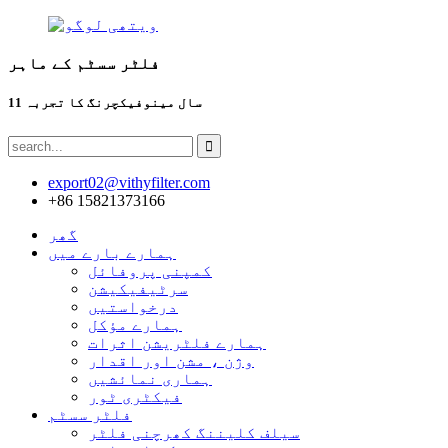
فلٹر سسٹم کے ماہر
11 سال مینوفیکچرنگ کا تجربہ
export02@vithyfilter.com
+86 15821373166
گھر
ہمارے بارے میں
کمپنی پروفائل
سرٹیفیکیشن
درخواستیں
ہمارے مؤکل
ہمارے فلٹریشن اثرات
وژن ، مشن اور اقدار
ہماری نمائشیں
فیکٹری ٹور
فلٹر سسٹم
سیلف کلیننگ کھرچنی فلٹر