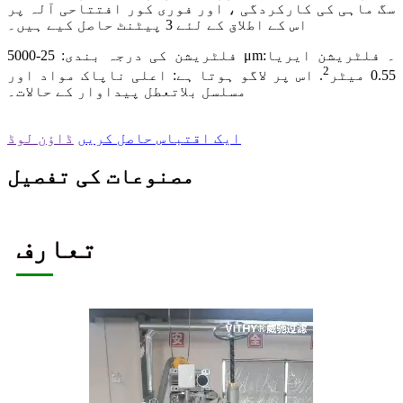
سگ ماہی کی کارکردگی ، اور فوری کور افتتاحی آلہ پر
اس کے اطلاق کے لئے 3 پیٹنٹ حاصل کیے ہیں۔
فلٹریشن کی درجہ بندی: 25-5000 μm۔ فلٹریشن ایریا:
2
0.55 میٹر
. اس پر لاگو ہوتا ہے: اعلی ناپاک مواد اور
مسلسل بلاتعطل پیداوار کے حالات۔
ایک اقتباس حاصل کریں
ڈاؤن لوڈ
مصنوعات کی تفصیل
تعارف