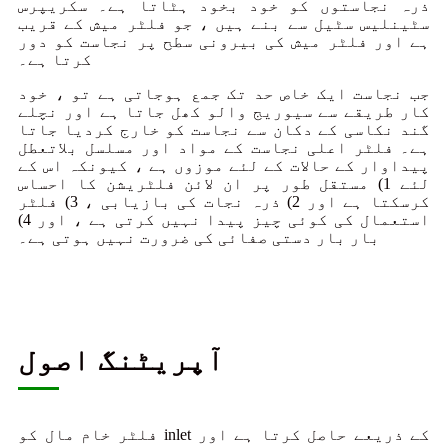
ذرہ نجاستوں کو خود بخود ہٹاتا ہے۔ سکریپرس
سٹینلیس سٹیل سے بنے ہیں ، جو فلٹر میش کے قریب
ہے اور فلٹر میش کی بیرونی سطح پر نجاست کو دور
کرتا ہے۔
جب نجاست ایک خاص حد تک جمع ہوجاتی ہے تو ، خود
کار طریقے سے سیوریج والو کھل جاتا ہے اور نچلے
گند نکاسی کے دکان سے نجاست کو خارج کردیا جاتا
ہے۔ فلٹر اعلی نجاست کے مواد اور مسلسل بلاتعطل
پیداوار کے حالات کے لئے موزوں ہے ، کیونکہ اس کے
لئے 1) مستقل طور پر ان لائن فلٹریشن کا احساس
کرسکتا ہے اور 2) ذرہ نجات کی بازیابی ، 3) فلٹر
استعمال کی کوئی چیز پیدا نہیں کرتی ہے ، اور 4)
بار بار دستی صفائی کی ضرورت نہیں ہوتی ہے۔
آپریٹنگ اصول
فلٹر خام مال کو inlet کے ذریعے حاصل کرتا ہے اور