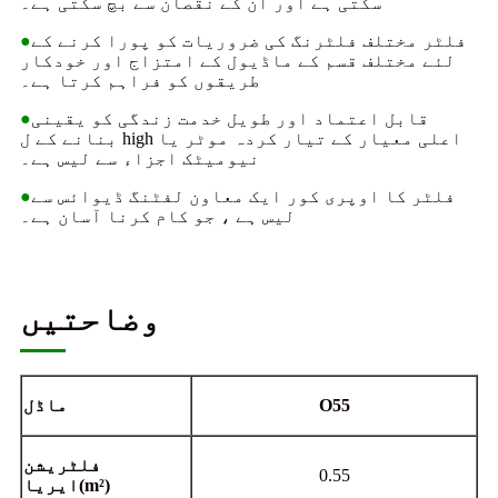
سکتی ہے اور ان کے نقصان سے بچ سکتی ہے۔
فلٹر مختلف فلٹرنگ کی ضروریات کو پورا کرنے کے
●
لئے مختلف قسم کے ماڈیول کے امتزاج اور خودکار
طریقوں کو فراہم کرتا ہے۔
قابل اعتماد اور طویل خدمت زندگی کو یقینی
●
بنانے کے ل high اعلی معیار کے تیار کردہ موٹر یا
نیومیٹک اجزاء سے لیس ہے۔
فلٹر کا اوپری کور ایک معاون لفٹنگ ڈیوائس سے
●
لیس ہے ، جو کام کرنا آسان ہے۔
وضاحتیں
O55
ماڈل
فلٹریشن
0.55
)
m²
(
ایریا