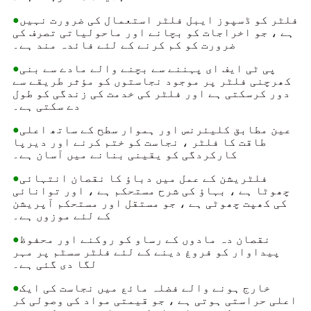
فلٹر کو ڈسپوز ایبل فلٹر استعمال کی ضرورت نہیں
●
ہے ، جو اخراجات کو بچانے اور ماحولیاتی تصرف کی
ضرورت کو کم کرنے کے لئے فائدہ مند ہے۔
پی ٹی ایف ای پہننے سے بچنے والے مادے سے بنی
●
کھرچنی فلٹر پر موجود نجاستوں کو مؤثر طریقے سے
دور کرسکتی ہے اور فلٹر کی خدمت کی زندگی کو طول
دے سکتی ہے۔
عین مطابق کلیئرنس اور ہموار سطح کے ساتھ اعلی
●
طاقت کا فلٹر ، نجاست کو ختم کرنے اور دیرپا
کارکردگی کو یقینی بنانے میں آسان ہے۔
فلٹریشن کے عمل میں دباؤ کا نقصان انتہائی
●
چھوٹا ہے ، بہاؤ کی شرح مستحکم ہے ، اور توانائی
کی کھپت چھوٹی ہے ، جو مستقل اور مستحکم آپریشن
کے لئے موزوں ہے۔
نقصان دہ مادوں کے رساو کو روکنے اور محفوظ
●
پیداوار کو فروغ دینے کے لئے فلٹر سسٹم پر مہر
لگا دی گئی ہے۔
خارج ہونے والے فضلہ مائع میں نجاست کی ایک
●
اعلی حراستی ہوتی ہے ، جو قیمتی مواد کی وصولی کر