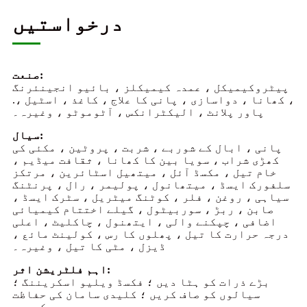
درخواستیں
صنعت:
پیٹروکیمیکل ، عمدہ کیمیکلز ، بائیو انجینئرنگ
، کھانا ، دواسازی ، پانی کا علاج ، کاغذ ، اسٹیل ،.
پاور پلانٹ ، الیکٹرانکس ، آٹوموٹو ، وغیرہ۔
سیال:
پانی ، ابال کے شوربے ، شربت ، پروٹین ، مکئی کی
کھڑی شراب ، سویا بین کا کھانا ، ثقافت میڈیم ،
خام تیل ، مکسڈ آئل ، میتھیل اسٹائرین ، مرتکز
سلفورک ایسڈ ، میتھانول ، پولیمر ، رال ، پرنٹنگ
سیاہی ، روغن ، فلر ، کوٹنگ میٹریل ، سٹرک ایسڈ ،
صابن ، ربڑ ، سوربیٹول ، گیلے اختتام کیمیائی
اضافی ، چپکنے والی ، ایتھنول ، چاکلیٹ ، اعلی
درجہ حرارت کا تیل ، پھلوں کا رس ، کولینٹ مائع ،
ڈیزل ، مٹی کا تیل ، وغیرہ۔
اہم فلٹریشن اثر:
بڑے ذرات کو ہٹا دیں ؛ فکسڈ ویلیو اسکریننگ ؛
سیالوں کو صاف کریں ؛ کلیدی سامان کی حفاظت
کریں۔