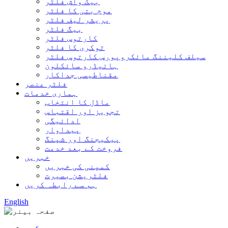
بیک واش فلٹر
موم بتی کا فلٹر
پریشر لیف فلٹر
بیگ فلٹر
کارتوس فلٹر
ٹوکری کا فلٹر
سیلف کلیننگ مائکروپورس کارتوس فلٹر
ہائیڈرو سائکلون
مقناطیسی جداکار
فلٹر عنصر
ہماری خدمات
ماڈل کا انتخاب
تجویز اور اقتباس
ادائیگی
پیداوار
پیکیجنگ اور شپنگ
فروخت کے بعد خدمت
خبریں
کمپنی کی خبریں
فلٹریشن بصیرت
ہم سے رابطہ کریں
English