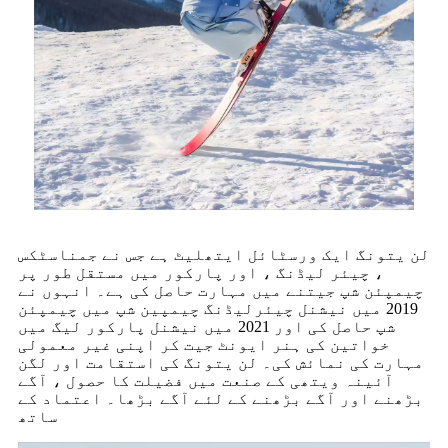
لن یتونگ ایک ورسٹائل ایتھلیٹ ہے جس نے جمناسٹکس
، چیئر لیڈنگ ، اور پارکور میں مستقل طور پر
چیمپئن شپ جیتنے میں مہارت حاصل کی ہے۔ انہوں نے
2019 میں نیشنل چیئرلیڈنگ چیمپین شپ میں چیمپئن
شپ حاصل کی اور 2021 میں نیشنل پارکور لیگ میں
خواتین کی ہنر ایونٹ جیت کر اپنی غیر معمولی
مہارت کی نمائش کی۔ لن یتونگ کی استقامت اور لگن
آئینہ ویتھی کے صنعت میں فضیلت کا حصول ، آگے
بڑھنے اور آگے بڑھنے کے لئے آگے بڑھا۔ اعتماد کے
ساتھ