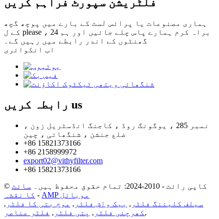
فلٹریشن سپورٹ فراہم کریں
ہماری مصنوعات یا پرائس لسٹ کے بارے میں پوچھ گچھ
کے ل please ، براہ کرم ہمارے پاس چلے جائیں اور ہم 24
گھنٹوں کے اندر رابطے میں رہیں گے۔
اب انکوائری
us
رابطہ کریں
نمبر 285 ، یوگونگ روڈ ، کاجنگ انڈسٹریل زون ،
ضلع جنشن ، شنگھائی ، چین
+86 15821373166
+86 2158999972
export02@vithyfilter.com
+86 15821373166
© کاپی رائٹ - 2010-2024: تمام حقوق محفوظ ہیں۔
سائٹ
AMP موبائل
-
کا نقشہ
سیلف کلیننگ فلٹر
,
بیک واش فلٹر
,
موم بتی کا فلٹر
,
,
کھرچنی فلٹر
,
پتی فلٹر
,
فلٹر عناصر