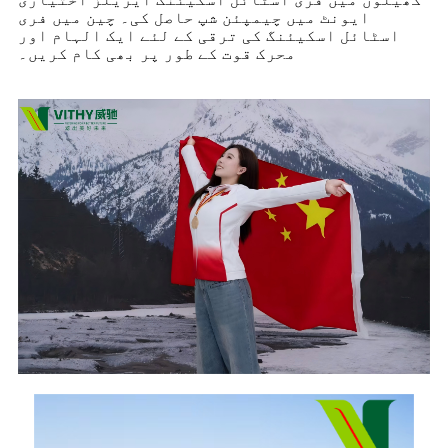
ایونٹ میں چیمپئن شپ حاصل کی۔ چین میں فری
اسٹائل اسکیئنگ کی ترقی کے لئے ایک الہام اور
محرک قوت کے طور پر بھی کام کریں۔