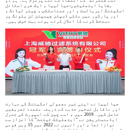
لئے فلٹرنگ" کے اعتقاد کے لئے پرعزم ہے۔ ہم دو
بقایا ایتھلیٹوں-جیا لییا ، ایک فری اسٹائل
اسکیئنگ ایریالسٹ ، اور جمناسٹکس ، چیئر لیڈنگ ،
اور پارکور میں ملٹی ڈسپلن چیمپئن لن یتونگ پر
دستخط کرنے کا اعلان کرتے ہوئے بہت خوش ہیں۔
جیا لییا نے اپنی غیر معمولی اسکیئنگ کی مہارت
اور ناقابل تسخیر جذبے کے ذریعہ متعدد تعریفیں
حاصل کیں۔ 2019 میں ، اسے چین کے اسپورٹ کی جنرل
ایڈمنسٹریشن نے "ایتھلیٹک ٹیلنٹ" کا اعزاز سے
نوازا تھا ، اور انہوں نے 2022 میں 15 ویں قومی
کھیلوں میں فری اسٹائل اسکیئنگ ایریلز اختیاری