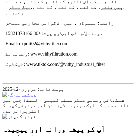
لئے ،.
بیک واش فلٹر
، کے لئے ، کے لئے ، کے لئے
،.
پتی فلٹر
، کے لئے ، کے لئے ، کے لئے ،.
بیگ فلٹر
،
وغیرہ۔
رابطہ: میلوڈی ، بین الاقوامی تجارتی منیجر
موبائل/واٹس ایپ/وی چیٹ: +86 15821373166
Email: export02@vithyfilter.com
ویب سائٹ: www.vithyfiltration.com
ٹیکٹوک: www.tiktok.com/@vithy_industrial_filter
پوسٹ ٹائم: فروری -12-2025
شنگھائی ویتھی فلٹر سسٹم کمپنی ، لمیٹڈ چین میں
فلٹر سسٹم کا ایک سرکردہ ڈیزائن اور مینوفیکچرنگ
انٹرپرائز ہے۔
آپ کو پیشہ ورانہ اور پیچیدہ