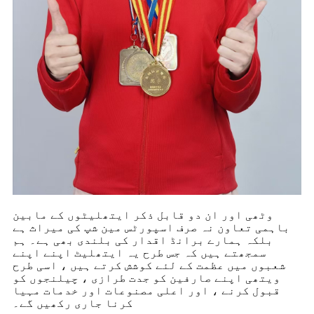
وٹھی اور ان دو قابل ذکر ایتھلیٹوں کے مابین
باہمی تعاون نہ صرف اسپورٹس مین شپ کی میراث ہے
بلکہ ہمارے برانڈ اقدار کی بلندی بھی ہے۔ ہم
سمجھتے ہیں کہ جس طرح یہ ایتھلیٹ اپنے اپنے
شعبوں میں عظمت کے لئے کوشش کرتے ہیں ، اسی طرح
ویتھی اپنے صارفین کو جدت طرازی ، چیلنجوں کو
قبول کرنے ، اور اعلی مصنوعات اور خدمات مہیا
کرنا جاری رکھیں گے۔