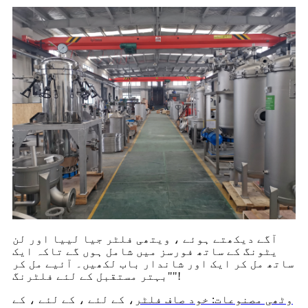
آگے دیکھتے ہوئے ، ویتھی فلٹر جیا لییا اور لن
یٹونگ کے ساتھ فورسز میں شامل ہوں گے تاکہ ایک
ساتھ مل کر ایک اور شاندار باب لکھیں۔ آئیے مل کر
"بہتر مستقبل کے لئے فلٹرنگ"!
وٹھی مصنوعات: خود صاف فلٹر
، کے لئے ، کے لئے ، کے