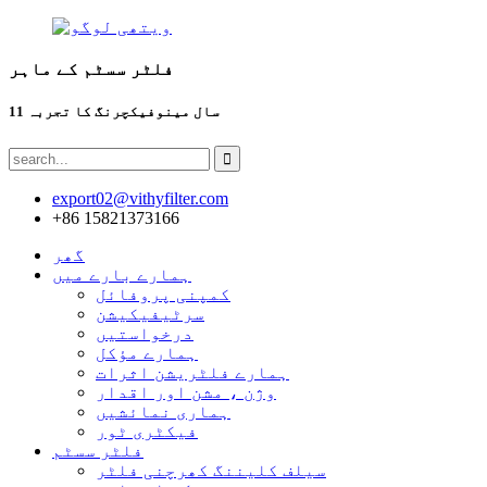
فلٹر سسٹم کے ماہر
11 سال مینوفیکچرنگ کا تجربہ
export02@vithyfilter.com
+86 15821373166
گھر
ہمارے بارے میں
کمپنی پروفائل
سرٹیفیکیشن
درخواستیں
ہمارے مؤکل
ہمارے فلٹریشن اثرات
وژن ، مشن اور اقدار
ہماری نمائشیں
فیکٹری ٹور
فلٹر سسٹم
سیلف کلیننگ کھرچنی فلٹر