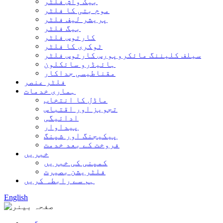
بیک واش فلٹر
موم بتی کا فلٹر
پریشر لیف فلٹر
بیگ فلٹر
کارتوس فلٹر
ٹوکری کا فلٹر
سیلف کلیننگ مائکروپورس کارتوس فلٹر
ہائیڈرو سائکلون
مقناطیسی جداکار
فلٹر عنصر
ہماری خدمات
ماڈل کا انتخاب
تجویز اور اقتباس
ادائیگی
پیداوار
پیکیجنگ اور شپنگ
فروخت کے بعد خدمت
خبریں
کمپنی کی خبریں
فلٹریشن بصیرت
ہم سے رابطہ کریں
English